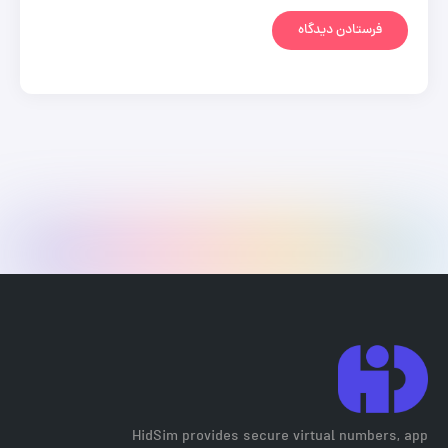
HidSim provides secure virtual numbers, app